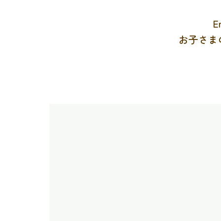
E
お子さま
2015年開校
英検合
地域に根ざした
小学生か
合格