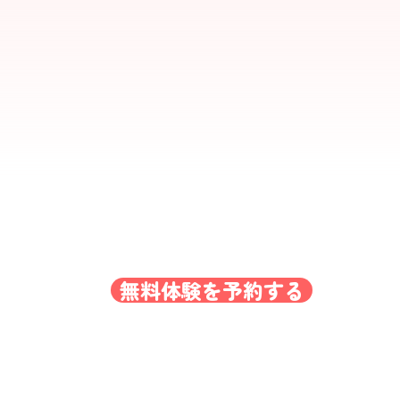
な英話を
LIVE
毎日の会話か
群馬県前橋市の英会話スクール
無料体験を予約する