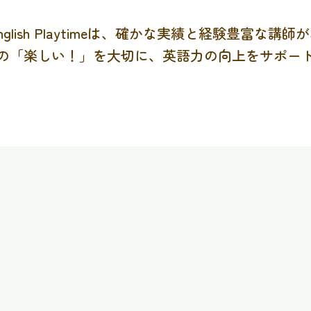
nglish Playtimeは、確かな実績と経験豊富な講師
の「楽しい！」を大切に、英語力の向上をサポー
格者多数
英検1級講師
幼児から
親子レッ
ら大人まで
英検1級取得の講師が
実績多数
指導します